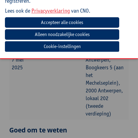
registreren.
Lees ook de
Privacyverklaring
van CNO.
Mee te brengen door cursist
opgeladen laptop
Datum
Beginuur
Einduur
Locatie
Cookie-instellingen
woensdag
14:00u
17:00u
Universiteit
7 mei
Antwerpen,
2025
Boogkeers 5 (aan
het
Mechelseplein),
2000 Antwerpen,
lokaal 202
(tweede
verdieping)
Goed om te weten