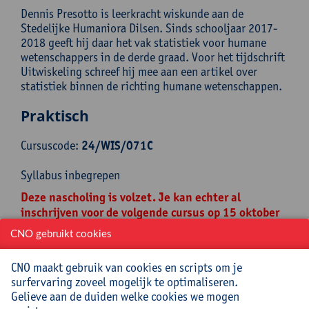
Dennis Presotto is leerkracht wiskunde aan de
Stedelijke Humaniora Dilsen. Sinds schooljaar 2017-
2018 geeft hij daar het vak statistiek voor humane
wetenschappers in de derde graad. Voor het tijdschrift
Uitwiskeling schreef hij mee aan een artikel over
statistiek binnen de richting humane wetenschappen.
Praktisch
Cursuscode:
24/WIS/071C
Syllabus inbegrepen
Deze nascholing is volzet. Je kan echter al
inschrijven voor de volgende cursus op 15 oktober
2025 via
deze link
.
CNO gebruikt cookies
Jouw bijdrage: 66 EUR.
CNO maakt gebruik van cookies en scripts om je
Inlichtingen bij: Miet Oost, 03 265 29 79,
surfervaring zoveel mogelijk te optimaliseren.
miet.oost@uantwerpen.be
Gelieve aan de duiden welke cookies we mogen