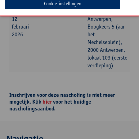
Cookie-instellingen
donderdag
09:30u
16:30u
Universiteit
12
Antwerpen,
februari
Boogkeers 5 (aan
2026
het
Mechelseplein),
2000 Antwerpen,
lokaal 103 (eerste
verdieping)
Inschrijven voor deze nascholing is niet meer
mogelijk. Klik
hier
voor het huidige
nascholingsaanbod.
Navigatie