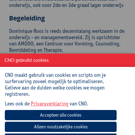
onderwijs, ook voor 2de en 3de graad lager onderwijs
Begeleiding
Dominique Roos is reeds decennialang werkzaam in de
onderwijs - en managementwereld. Zij is oprichtster
van AMODO, een Centrum voor Vorming, Counseling,
Bemiddeling en Therapie.
CNO gebruikt cookies
Praktisch
CNO maakt gebruik van cookies en scripts om je
Cursuscode:
25/OND/005B
surfervaring zoveel mogelijk te optimaliseren.
Gelieve aan de duiden welke cookies we mogen
Cursusmateriaal en lunch inbegrepen
registreren.
Lees ook de
Privacyverklaring
van CNO.
Jouw bijdrage: 132 EUR.
Inlichtingen bij: Gonda Peeters, 03 265 56 27,
gonda.peeters@uantwerpen.be
Datum
Beginuur
Einduur
Locatie