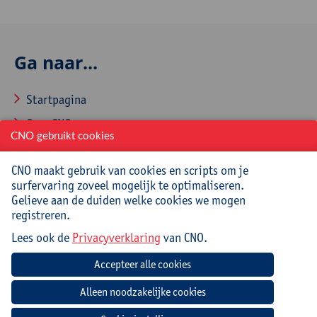
Ga naar...
Startpagina
Over CNO
CNO gebruikt cookies
Contacteer CNO
CNO maakt gebruik van cookies en scripts om je
surfervaring zoveel mogelijk te optimaliseren.
Gelieve aan de duiden welke cookies we mogen
Veelgestelde vragen
registreren.
Lees ook de
Privacyverklaring
van CNO.
Hoe aanmelden en inschrijven via CNOweb?
Hoe een evaluatieformulier invullen?
Hoe een aanwezigheidsattest downloaden?
Hoe je profiel aanpassen?