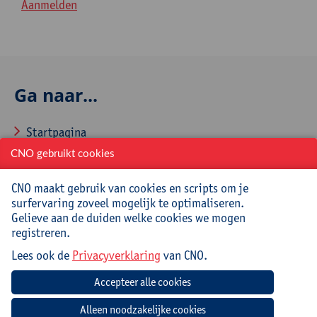
Aanmelden
Ga naar...
Startpagina
CNO gebruikt cookies
Over CNO
Contacteer CNO
CNO maakt gebruik van cookies en scripts om je
surfervaring zoveel mogelijk te optimaliseren.
Gelieve aan de duiden welke cookies we mogen
registreren.
Veelgestelde vragen
Lees ook de
Privacyverklaring
van CNO.
Hoe aanmelden en inschrijven via CNOweb?
Hoe een evaluatieformulier invullen?