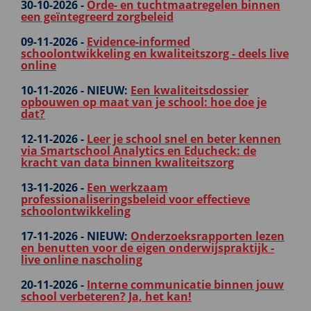
30-10-2026 -
Orde- en tuchtmaatregelen binnen
een geïntegreerd zorgbeleid
09-11-2026 -
Evidence-informed
schoolontwikkeling en kwaliteitszorg - deels live
online
10-11-2026 -
NIEUW:
Een kwaliteitsdossier
opbouwen op maat van je school: hoe doe je
dat?
12-11-2026 -
Leer je school snel en beter kennen
via Smartschool Analytics en Educheck: de
kracht van data binnen kwaliteitszorg
13-11-2026 -
Een werkzaam
professionaliseringsbeleid voor effectieve
schoolontwikkeling
17-11-2026 -
NIEUW:
Onderzoeksrapporten lezen
en benutten voor de eigen onderwijspraktijk -
live online nascholing
20-11-2026 -
Interne communicatie binnen jouw
school verbeteren? Ja, het kan!