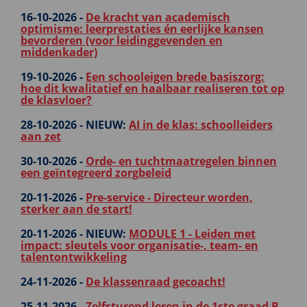
16-10-2026 -
De kracht van academisch
optimisme: leerprestaties én eerlijke kansen
bevorderen (voor leidinggevenden en
middenkader)
19-10-2026 -
Een schooleigen brede basiszorg:
hoe dit kwalitatief en haalbaar realiseren tot op
de klasvloer?
28-10-2026 -
NIEUW:
AI in de klas: schoolleiders
aan zet
30-10-2026 -
Orde- en tuchtmaatregelen binnen
een geïntegreerd zorgbeleid
20-11-2026 -
Pre-service - Directeur worden,
sterker aan de start!
20-11-2026 -
NIEUW:
MODULE 1 - Leiden met
impact: sleutels voor organisatie-, team- en
talentontwikkeling
24-11-2026 -
De klassenraad gecoacht!
25-11-2026 -
Zelfsturend leren in de 1ste graad B-