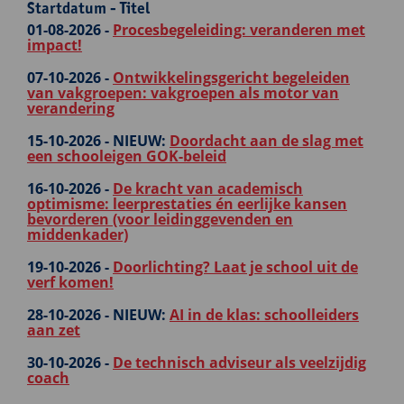
Startdatum - Titel
01-08-2026 -
Procesbegeleiding: veranderen met
impact!
07-10-2026 -
Ontwikkelingsgericht begeleiden
van vakgroepen: vakgroepen als motor van
verandering
15-10-2026 -
NIEUW:
Doordacht aan de slag met
een schooleigen GOK-beleid
16-10-2026 -
De kracht van academisch
optimisme: leerprestaties én eerlijke kansen
bevorderen (voor leidinggevenden en
middenkader)
19-10-2026 -
Doorlichting? Laat je school uit de
verf komen!
28-10-2026 -
NIEUW:
AI in de klas: schoolleiders
aan zet
30-10-2026 -
De technisch adviseur als veelzijdig
coach