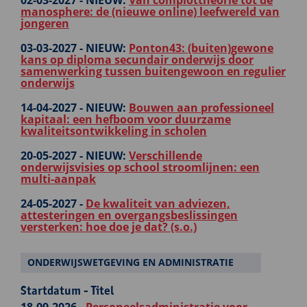
02-03-2027 -
NIEUW:
Van complottheorie tot de
manosphere: de (nieuwe online) leefwereld van
jongeren
03-03-2027 -
NIEUW:
Ponton43: (buiten)gewone
kans op diploma secundair onderwijs door
samenwerking tussen buitengewoon en regulier
onderwijs
14-04-2027 -
NIEUW:
Bouwen aan professioneel
kapitaal: een hefboom voor duurzame
kwaliteitsontwikkeling in scholen
20-05-2027 -
NIEUW:
Verschillende
onderwijsvisies op school stroomlijnen: een
multi-aanpak
24-05-2027 -
De kwaliteit van adviezen,
attesteringen en overgangsbeslissingen
versterken: hoe doe je dat? (s.o.)
ONDERWIJSWETGEVING EN ADMINISTRATIE
Startdatum - Titel