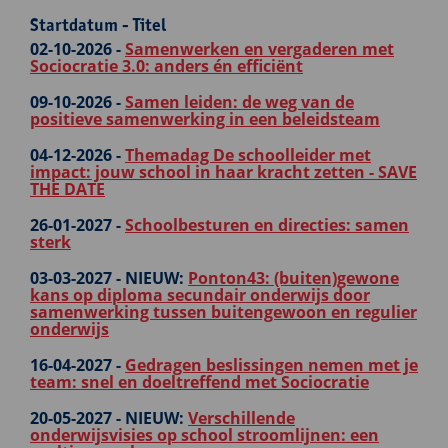
Startdatum - Titel
02-10-2026 -
Samenwerken en vergaderen met
Sociocratie 3.0: anders én efficiënt
09-10-2026 -
Samen leiden: de weg van de
positieve samenwerking in een beleidsteam
04-12-2026 -
Themadag De schoolleider met
impact: jouw school in haar kracht zetten - SAVE
THE DATE
26-01-2027 -
Schoolbesturen en directies: samen
sterk
03-03-2027 -
NIEUW:
Ponton43: (buiten)gewone
kans op diploma secundair onderwijs door
samenwerking tussen buitengewoon en regulier
onderwijs
16-04-2027 -
Gedragen beslissingen nemen met je
team: snel en doeltreffend met Sociocratie
20-05-2027 -
NIEUW:
Verschillende
onderwijsvisies op school stroomlijnen: een