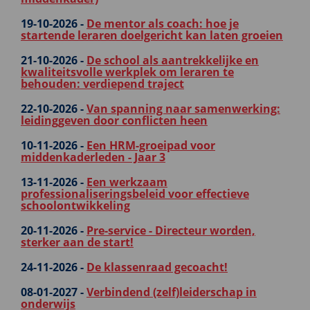
19-10-2026 -
De mentor als coach: hoe je
startende leraren doelgericht kan laten groeien
21-10-2026 -
De school als aantrekkelijke en
kwaliteitsvolle werkplek om leraren te
behouden: verdiepend traject
22-10-2026 -
Van spanning naar samenwerking:
leidinggeven door conflicten heen
10-11-2026 -
Een HRM-groeipad voor
middenkaderleden - Jaar 3
13-11-2026 -
Een werkzaam
professionaliseringsbeleid voor effectieve
schoolontwikkeling
20-11-2026 -
Pre-service - Directeur worden,
sterker aan de start!
24-11-2026 -
De klassenraad gecoacht!
08-01-2027 -
Verbindend (zelf)leiderschap in
onderwijs