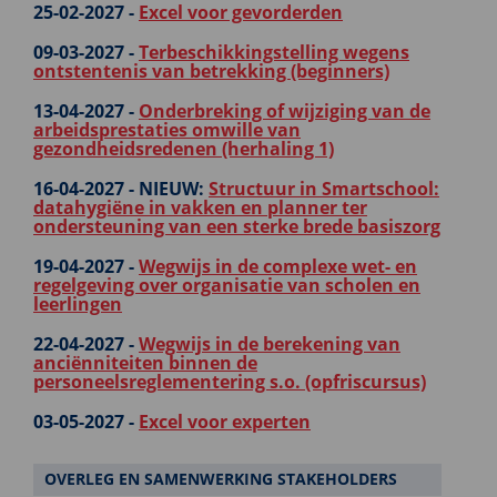
25-02-2027 -
Excel voor gevorderden
09-03-2027 -
Terbeschikkingstelling wegens
ontstentenis van betrekking (beginners)
13-04-2027 -
Onderbreking of wijziging van de
arbeidsprestaties omwille van
gezondheidsredenen (herhaling 1)
16-04-2027 -
NIEUW:
Structuur in Smartschool:
datahygiëne in vakken en planner ter
ondersteuning van een sterke brede basiszorg
19-04-2027 -
Wegwijs in de complexe wet- en
regelgeving over organisatie van scholen en
leerlingen
22-04-2027 -
Wegwijs in de berekening van
anciënniteiten binnen de
personeelsreglementering s.o. (opfriscursus)
03-05-2027 -
Excel voor experten
OVERLEG EN SAMENWERKING STAKEHOLDERS