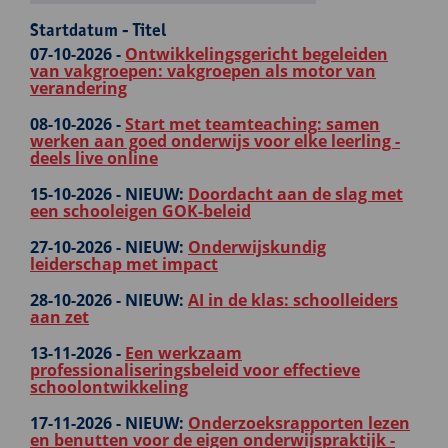
Startdatum - Titel
07-10-2026 -
Ontwikkelingsgericht begeleiden
van vakgroepen: vakgroepen als motor van
verandering
08-10-2026 -
Start met teamteaching: samen
werken aan goed onderwijs voor elke leerling -
deels live online
15-10-2026 -
NIEUW:
Doordacht aan de slag met
een schooleigen GOK-beleid
27-10-2026 -
NIEUW:
Onderwijskundig
leiderschap met impact
28-10-2026 -
NIEUW:
AI in de klas: schoolleiders
aan zet
13-11-2026 -
Een werkzaam
professionaliseringsbeleid voor effectieve
schoolontwikkeling
17-11-2026 -
NIEUW:
Onderzoeksrapporten lezen
en benutten voor de eigen onderwijspraktijk -