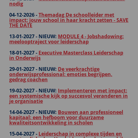
nodig
04-12-2026 -
Themadag De schoolleider met
impact: jouw school in haar kracht zetten - SAVE
THE DATE
13-01-2027 -
NIEUW:
MODULE 4 - Jobshadowing:
meelooptraject voor leiderschap
18-01-2027 -
Executive Masterclass Leiderschap
in Onderwijs
29-01-2027 -
NIEUW:
De veerkrachtige
onderwijsprofessional: emoties begrijpen,
gedrag coachen
19-02-2027 -
NIEUW:
Implementeren met impact:
een systemische kijk op succesvol veranderen in
je organisatie
14-04-2027 -
NIEUW:
Bouwen aan professioneel
kapitaal: een hefboom voor duurzame
kwaliteitsontwikkeling in scholen
15-04-2027 -
Leiderschap in complexe tijden en