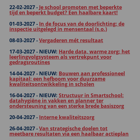
22-02-2027 -
Je school promoten met beperkte
tijd en beperkt budget? Een haalbare kaart!
01-03-2027 -
In de focus van de doorlichting: de
inspectie uitgelegd in mensentaal (s.o.)
08-03-2027 -
Vergaderen mét resultaat
17-03-2027 -
NIEUW:
Harde data, warme zorg: het
leerlingvolgsysteem als vertrekpunt voor
gedragsroutines
14-04-2027 -
NIEUW:
Bouwen aan professioneel
kapitaal: een hefboom voor duurzame
kwaliteitsontwikkeling in scholen
16-04-2027 -
NIEUW:
Structuur in Smartschool:
datahygiëne in vakken en planner ter
ondersteuning van een sterke brede basiszorg
20-04-2027 -
Interne kwaliteitszorg
26-04-2027 -
Van strategische doelen tot
meetbare resultaten via een haalbaar actieplan