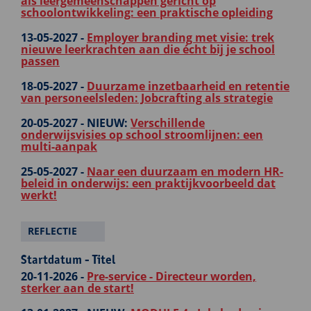
als leergemeenschappen gericht op
schoolontwikkeling: een praktische opleiding
13-05-2027 -
Employer branding met visie: trek
nieuwe leerkrachten aan die écht bij je school
passen
18-05-2027 -
Duurzame inzetbaarheid en retentie
van personeelsleden: Jobcrafting als strategie
20-05-2027 -
NIEUW:
Verschillende
onderwijsvisies op school stroomlijnen: een
multi-aanpak
25-05-2027 -
Naar een duurzaam en modern HR-
beleid in onderwijs: een praktijkvoorbeeld dat
werkt!
REFLECTIE
Startdatum - Titel
20-11-2026 -
Pre-service - Directeur worden,
sterker aan de start!