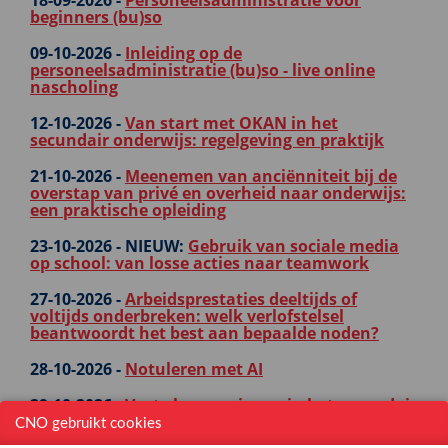
18-09-2026 -
Personeelsadministratie voor
beginners (bu)so
09-10-2026 -
Inleiding op de
personeelsadministratie (bu)so - live online
nascholing
12-10-2026 -
Van start met OKAN in het
secundair onderwijs: regelgeving en praktijk
21-10-2026 -
Meenemen van anciënniteit bij de
overstap van privé en overheid naar onderwijs:
een praktische opleiding
23-10-2026 -
NIEUW:
Gebruik van sociale media
op school: van losse acties naar teamwork
27-10-2026 -
Arbeidsprestaties deeltijds of
voltijds onderbreken: welk verlofstelsel
beantwoordt het best aan bepaalde noden?
28-10-2026 -
Notuleren met AI
29-10-2026 -
Vaste benoemingen in het secundair
onderwijs (beginners)
CNO gebruikt cookies