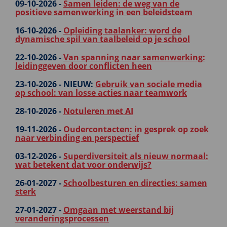
09-10-2026 -
Samen leiden: de weg van de
positieve samenwerking in een beleidsteam
16-10-2026 -
Opleiding taalanker: word de
dynamische spil van taalbeleid op je school
22-10-2026 -
Van spanning naar samenwerking:
leidinggeven door conflicten heen
23-10-2026 -
NIEUW:
Gebruik van sociale media
op school: van losse acties naar teamwork
28-10-2026 -
Notuleren met AI
19-11-2026 -
Oudercontacten: in gesprek op zoek
naar verbinding en perspectief
03-12-2026 -
Superdiversiteit als nieuw normaal:
wat betekent dat voor onderwijs?
26-01-2027 -
Schoolbesturen en directies: samen
sterk
27-01-2027 -
Omgaan met weerstand bij
veranderingsprocessen