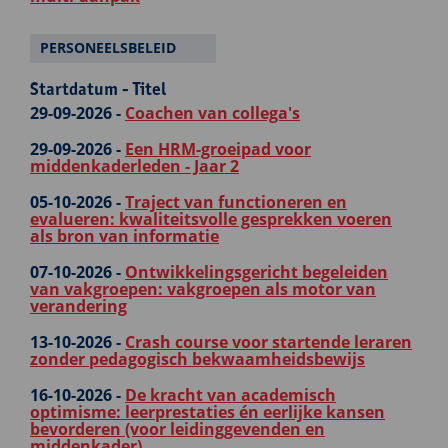
PERSONEELSBELEID
Startdatum - Titel
29-09-2026 -
Coachen van collega's
29-09-2026 -
Een HRM-groeipad voor
middenkaderleden - Jaar 2
05-10-2026 -
Traject van functioneren en
evalueren: kwaliteitsvolle gesprekken voeren
als bron van informatie
07-10-2026 -
Ontwikkelingsgericht begeleiden
van vakgroepen: vakgroepen als motor van
verandering
13-10-2026 -
Crash course voor startende leraren
zonder pedagogisch bekwaamheidsbewijs
16-10-2026 -
De kracht van academisch
optimisme: leerprestaties én eerlijke kansen
bevorderen (voor leidinggevenden en
middenkader)