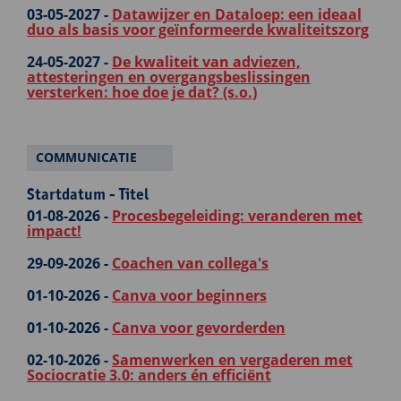
03-05-2027 -
Datawijzer en Dataloep: een ideaal
duo als basis voor geïnformeerde kwaliteitszorg
24-05-2027 -
De kwaliteit van adviezen,
attesteringen en overgangsbeslissingen
versterken: hoe doe je dat? (s.o.)
COMMUNICATIE
Startdatum - Titel
01-08-2026 -
Procesbegeleiding: veranderen met
impact!
29-09-2026 -
Coachen van collega's
01-10-2026 -
Canva voor beginners
01-10-2026 -
Canva voor gevorderden
02-10-2026 -
Samenwerken en vergaderen met
Sociocratie 3.0: anders én efficiënt