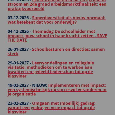
stroom en 2de graad arbeidsmarktfinaliteit: een
praktijkvoorbeeld
03-12-2026 -
Superdiversiteit als nieuw normaal:
wat betekent dat voor onderwijs?
04-12-2026 -
Themadag De schoolleider met
impact: jouw school in haar kracht zetten - SAVE
THE DATE
26-01-2027 -
Schoolbesturen en directies: samen
sterk
29-01-2027 -
Leerwandelingen en collegiale
visitatie: methodieken om te werken aan
kwaliteit en gedeeld leiderschap tot op de
klasvloer
19-02-2027 -
NIEUW:
Implementeren met impact:
een systemische kijk op succesvol veranderen in
je organisatie
23-02-2027 -
Omgaan met (moeilijk) gedrag:
vanuit een gedragen visie impact tot op de
klasvloer