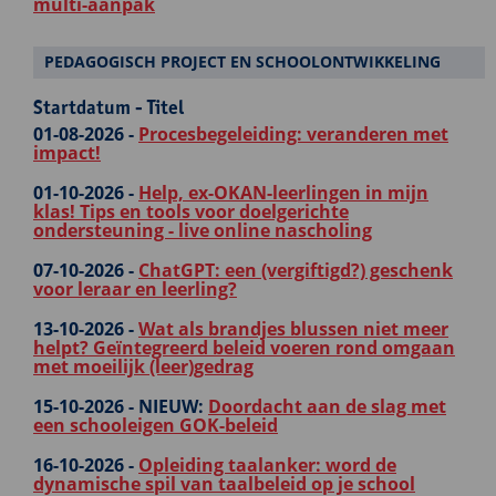
multi-aanpak
PEDAGOGISCH PROJECT EN SCHOOLONTWIKKELING
Startdatum - Titel
01-08-2026 -
Procesbegeleiding: veranderen met
impact!
01-10-2026 -
Help, ex-OKAN-leerlingen in mijn
klas! Tips en tools voor doelgerichte
ondersteuning - live online nascholing
07-10-2026 -
ChatGPT: een (vergiftigd?) geschenk
voor leraar en leerling?
13-10-2026 -
Wat als brandjes blussen niet meer
helpt? Geïntegreerd beleid voeren rond omgaan
met moeilijk (leer)gedrag
15-10-2026 -
NIEUW:
Doordacht aan de slag met
een schooleigen GOK-beleid
16-10-2026 -
Opleiding taalanker: word de
dynamische spil van taalbeleid op je school