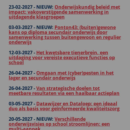
23-02-2027 -
NIEUW:
Onderwijskundig beleid met
impact: vakoverstijgende samenwerking in
uitdagende klasgroepen
03-03-2027 -
NIEUW:
Ponton43: (buiten)gewone
kans op diploma secundair onderwijs door
samenwerking tussen buitengewoon en regulier
onderwijs
12-03-2027 -
Het kwetsbare tienerbrein, een
uitdaging voor vereiste executieve functies op
school
26-04-2027 -
Omgaan met (cyber)pesten in het
lager en secundair onderwijs
26-04-2027 -
Van strategische doelen tot
meetbare resultaten via een haalbaar actieplan
03-05-2027 -
Datawijzer en Dataloep: een ideaal
duo als basis voor geïnformeerde kwaliteitszorg
20-05-2027 -
NIEUW:
Verschillende
onderwijsvisies op school stroomlijnen: een
multi-aanpak