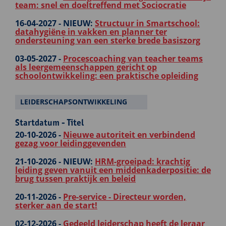
team: snel en doeltreffend met Sociocratie
16-04-2027 -
NIEUW:
Structuur in Smartschool:
datahygiëne in vakken en planner ter
ondersteuning van een sterke brede basiszorg
03-05-2027 -
Procescoaching van teacher teams
als leergemeenschappen gericht op
schoolontwikkeling: een praktische opleiding
LEIDERSCHAPSONTWIKKELING
Startdatum - Titel
20-10-2026 -
Nieuwe autoriteit en verbindend
gezag voor leidinggevenden
21-10-2026 -
NIEUW:
HRM-groeipad: krachtig
leiding geven vanuit een middenkaderpositie: de
brug tussen praktijk en beleid
20-11-2026 -
Pre-service - Directeur worden,
sterker aan de start!
02-12-2026 -
Gedeeld leiderschap heeft de leraar