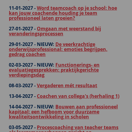
11-01-2027 -
Word teamcoach op je school: hoe
kan jouw coachende houding je team
professioneel laten groeien?
27-01-2027 -
Omgaan met weerstand bij
veranderingsprocessen
29-01-2027 -
NIEUW:
De veerkrachtige
onderwijsprofessional: emoties begrijpen,
gedrag coachen
02-03-2027 -
NIEUW:
Functionerings- en
evaluatiegesprekken: praktijkgerichte
verdiepingsdag
08-03-2027 -
Vergaderen mét resultaat
13-04-2027 -
Coachen van collega's (herhaling 1)
14-04-2027 -
NIEUW:
Bouwen aan professioneel
kapitaal: een hefboom voor duurzame
kwaliteitsontwikkeling in scholen
03-05-2027 -
Procescoaching van teacher teams