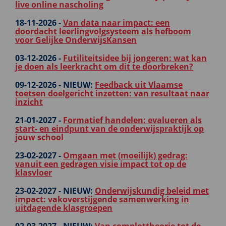
live online nascholing
18-11-2026 -
Van data naar impact: een
doordacht leerlingvolgsysteem als hefboom
voor Gelijke OnderwijsKansen
03-12-2026 -
Futiliteitsidee bij jongeren: wat kan
je doen als leerkracht om dit te doorbreken?
09-12-2026 -
NIEUW:
Feedback uit Vlaamse
toetsen doelgericht inzetten: van resultaat naar
inzicht
21-01-2027 -
Formatief handelen: evalueren als
start- en eindpunt van de onderwijspraktijk op
jouw school
23-02-2027 -
Omgaan met (moeilijk) gedrag:
vanuit een gedragen visie impact tot op de
klasvloer
23-02-2027 -
NIEUW:
Onderwijskundig beleid met
impact: vakoverstijgende samenwerking in
uitdagende klasgroepen