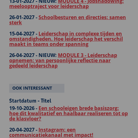
13-01-2027 -
NIEUW:
MODULE 4 - Jobshadowing:
meelooptraject voor leiderschap
26-01-2027 -
Schoolbesturen en directies: samen
sterk
15-04-2027 -
Leiderschap in complexe tijden en
omstandigheden. Hoe leiderschap het verschil
maakt in teams onder spanning
26-04-2027 -
NIEUW:
MODULE 3 - Leiderschap
opnemen: van persoonlijke reflectie naar
gedeeld leiderschap
OOK INTERESSANT
Startdatum - Titel
19-10-2026 -
Een schooleigen brede basiszorg:
hoe dit kwalitatief en haalbaar realiseren tot op
de klasvloer?
20-04-2027 -
Instagram: een
communicatiekanaal met impact!