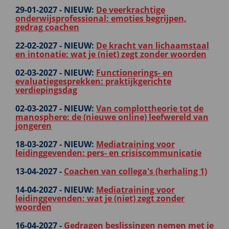
29-01-2027 -
NIEUW:
De veerkrachtige
onderwijsprofessional: emoties begrijpen,
gedrag coachen
22-02-2027 -
NIEUW:
De kracht van lichaamstaal
en intonatie: wat je (niet) zegt zonder woorden
02-03-2027 -
NIEUW:
Functionerings- en
evaluatiegesprekken: praktijkgerichte
verdiepingsdag
02-03-2027 -
NIEUW:
Van complottheorie tot de
manosphere: de (nieuwe online) leefwereld van
jongeren
18-03-2027 -
NIEUW:
Mediatraining voor
leidinggevenden: pers- en crisiscommunicatie
13-04-2027 -
Coachen van collega's (herhaling 1)
14-04-2027 -
NIEUW:
Mediatraining voor
leidinggevenden: wat je (niet) zegt zonder
woorden
16-04-2027 -
Gedragen beslissingen nemen met je