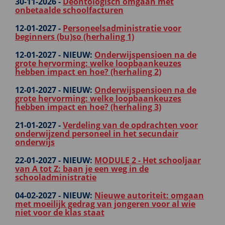
30-11-2026 -
Deontologisch omgaan met
onbetaalde schoolfacturen
12-01-2027 -
Personeelsadministratie voor
beginners (bu)so (herhaling 1)
12-01-2027 -
NIEUW:
Onderwijspensioen na de
grote hervorming: welke loopbaankeuzes
hebben impact en hoe? (herhaling 2)
12-01-2027 -
NIEUW:
Onderwijspensioen na de
grote hervorming: welke loopbaankeuzes
hebben impact en hoe? (herhaling 3)
21-01-2027 -
Verdeling van de opdrachten voor
onderwijzend personeel in het secundair
onderwijs
22-01-2027 -
NIEUW:
MODULE 2 - Het schooljaar
van A tot Z: baan je een weg in de
schooladministratie
04-02-2027 -
NIEUW:
Nieuwe autoriteit: omgaan
met moeilijk gedrag van jongeren voor al wie
niet voor de klas staat