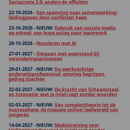
Sociocratie 3.0: anders én efficiënt
22-10-2026 -
Van spanning naar samenwerking:
leidinggeven door conflicten heen
23-10-2026 -
NIEUW:
Gebruik van sociale media
op school: van losse acties naar teamwork
28-10-2026 -
Notuleren met AI
27-01-2027 -
Omgaan met weerstand bij
veranderingsprocessen
29-01-2027 -
NIEUW:
De veerkrachtige
onderwijsprofessional: emoties begrijpen,
gedrag coachen
22-02-2027 -
NIEUW:
De kracht van lichaamstaal
en intonatie: wat je (niet) zegt zonder woorden
02-03-2027 -
NIEUW:
Van complottheorie tot de
manosphere: de (nieuwe online) leefwereld van
jongeren
14-04-2027 -
NIEUW:
Mediatraining voor