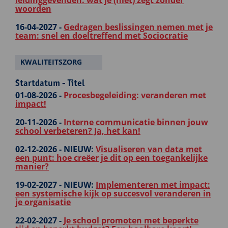
leidinggevenden: wat je (niet) zegt zonder
woorden
16-04-2027 -
Gedragen beslissingen nemen met je
team: snel en doeltreffend met Sociocratie
KWALITEITSZORG
Startdatum - Titel
01-08-2026 -
Procesbegeleiding: veranderen met
impact!
20-11-2026 -
Interne communicatie binnen jouw
school verbeteren? Ja, het kan!
02-12-2026 -
NIEUW:
Visualiseren van data met
een punt: hoe creëer je dit op een toegankelijke
manier?
19-02-2027 -
NIEUW:
Implementeren met impact:
een systemische kijk op succesvol veranderen in
je organisatie
22-02-2027 -
Je school promoten met beperkte