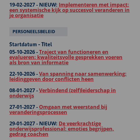
19-02-2027 -
NIEUW:
Implementeren met impact:
een systemische kijk op succesvol veranderen in
je organisatie
PERSONEELSBELEID
Startdatum - Titel
05-10-2026 -
Traject van functioneren en
evalueren: kwaliteitsvolle gesprekken voeren
als bron van informatie
22-10-2026 -
Van spanning naar samenwerking:
leidinggeven door conflicten heen
08-01-2027 -
Verbindend (zelf)leiderschap in
onderwijs
27-01-2027 -
Omgaan met weerstand bij
veranderingsprocessen
29-01-2027 -
NIEUW:
De veerkrachtige
onderwijsprofessional: emoties begrijpen,
gedrag coachen