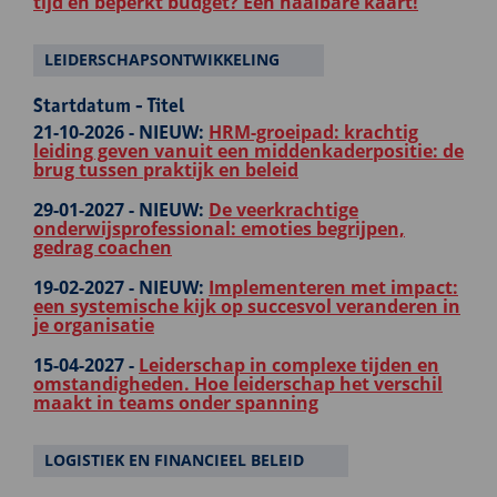
tijd en beperkt budget? Een haalbare kaart!
LEIDERSCHAPSONTWIKKELING
Startdatum - Titel
21-10-2026 -
NIEUW:
HRM-groeipad: krachtig
leiding geven vanuit een middenkaderpositie: de
brug tussen praktijk en beleid
29-01-2027 -
NIEUW:
De veerkrachtige
onderwijsprofessional: emoties begrijpen,
gedrag coachen
19-02-2027 -
NIEUW:
Implementeren met impact:
een systemische kijk op succesvol veranderen in
je organisatie
15-04-2027 -
Leiderschap in complexe tijden en
omstandigheden. Hoe leiderschap het verschil
maakt in teams onder spanning
LOGISTIEK EN FINANCIEEL BELEID