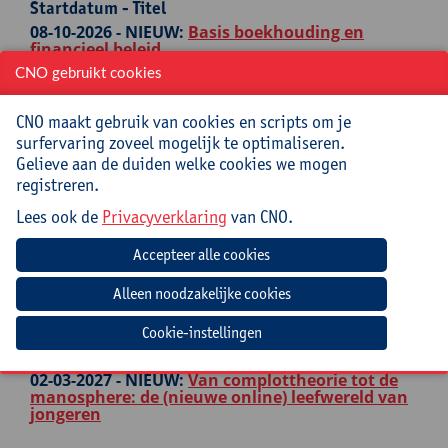
Startdatum - Titel
08-10-2026 -
NIEUW:
Basis boekhouding en
financieel beleid
CNO gebruikt cookies
18-11-2026 -
Excel voor beginners
25-02-2027 -
Excel voor gevorderden
CNO maakt gebruik van cookies en scripts om je
surfervaring zoveel mogelijk te optimaliseren.
03-05-2027 -
Excel voor experten
Gelieve aan de duiden welke cookies we mogen
registreren.
ONDERWIJSKUNDIG LEIDERSCHAP
Lees ook de
Privacyverklaring
van CNO.
Startdatum - Titel
27-10-2026 -
NIEUW:
Onderwijskundig
leiderschap met impact
03-12-2026 -
Futiliteitsidee bij jongeren: wat kan
Cookie-instellingen
je doen als leerkracht om dit te doorbreken?
02-03-2027 -
NIEUW:
Van complottheorie tot de
manosphere: de (nieuwe online) leefwereld van
jongeren